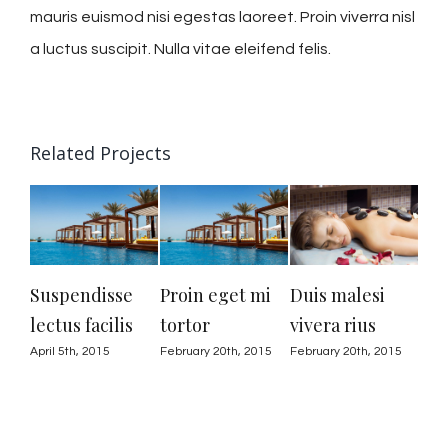
mauris euismod nisi egestas laoreet. Proin viverra nisl
a luctus suscipit. Nulla vitae eleifend felis.
Related Projects
Suspendisse
Proin eget mi
Duis malesi
Nu
lectus facilis
tortor
vivera rius
au
April 5th, 2015
February 20th, 2015
February 20th, 2015
Febr