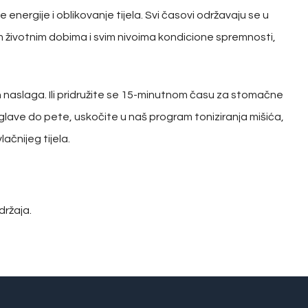
nergije i oblikovanje tijela. Svi časovi održavaju se u
im životnim dobima i svim nivoima kondicione spremnosti,
naslaga. Ili pridružite se 15-minutnom času za stomačne
od glave do pete, uskočite u naš program toniziranja mišića,
ačnijeg tijela.
držaja.