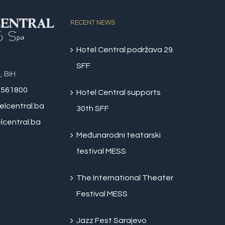
RECENT NEWS
Hotel Central podržava 29.
SFF
, BiH
 561800
Hotel Central supports
elcentral.ba
30th SFF
central.ba
Međunarodni teatarski
festival MESS
The International Theater
Festival MESS
Jazz Fest Sarajevo