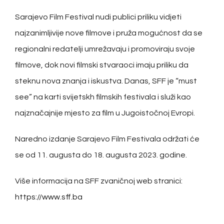
Sarajevo Film Festival nudi publici priliku vidjeti
najzanimljivije nove filmove i pruža mogućnost da se
regionalni redatelji umrežavaju i promoviraju svoje
filmove, dok novi filmski stvaraoci imaju priliku da
steknu nova znanja i iskustva. Danas, SFF je “must
see” na karti svijetskh filmskih festivala i služi kao
najznačajnije mjesto za film u Jugoistočnoj Evropi.
Naredno izdanje Sarajevo Film Festivala održati će
se od 11. augusta do 18. augusta 2023. godine.
Više informacija na SFF zvaničnoj web stranici:
https://www.sff.ba