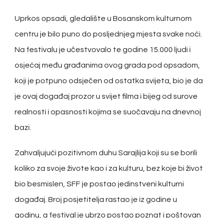
Uprkos opsadi, gledalište u Bosanskom kulturnom
centru je bilo puno do posljednjeg mjesta svake noći.
Na festivalu je učestvovalo te godine 15.000 ljudi i
osjećaj među građanima ovog grada pod opsadom,
koji je potpuno odsječen od ostatka svijeta, bio je da
je ovaj događaj prozor u svijet filma i bijeg od surove
realnosti i opasnosti kojima se suočavaju na dnevnoj
bazi.
Zahvaljujući pozitivnom duhu Sarajlija koji su se borili
koliko za svoje živote kao i za kulturu, bez koje bi život
bio besmislen, SFF je postao jedinstveni kulturni
događaj. Broj posjetitelja rastao je iz godine u
godinu, a festival je ubrzo postao poznat i poštovan