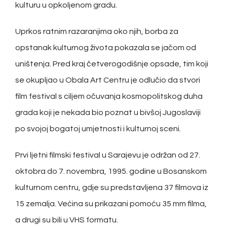
kulturu u opkoljenom gradu.
Uprkos ratnim razaranjima oko njih, borba za
opstanak kulturnog života pokazala se jačom od
uništenja. Pred kraj četverogodišnje opsade, tim koji
se okupljao u Obala Art Centru je odlučio da stvori
film festival s ciljem očuvanja kosmopolitskog duha
grada koji je nekada bio poznat u bivšoj Jugoslaviji
po svojoj bogatoj umjetnosti i kulturnoj sceni.
Prvi ljetni filmski festival u Sarajevu je održan od 27.
oktobra do 7. novembra, 1995. godine u Bosanskom
kulturnom centru, gdje su predstavljena 37 filmova iz
15 zemalja. Većina su prikazani pomoću 35 mm filma,
a drugi su bili u VHS formatu.