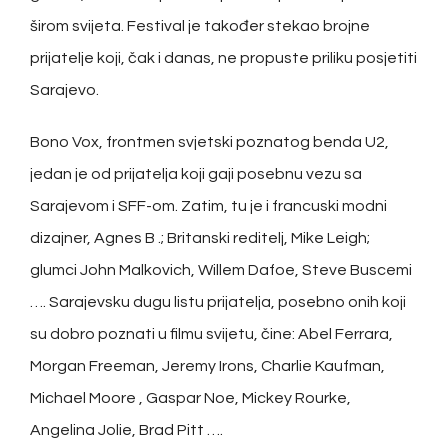
širom svijeta. Festival je također stekao brojne
prijatelje koji, čak i danas, ne propuste priliku posjetiti
Sarajevo.
Bono Vox, frontmen svjetski poznatog benda U2,
jedan je od prijatelja koji gaji posebnu vezu sa
Sarajevom i SFF-om. Zatim, tu je i francuski modni
dizajner, Agnes B .; Britanski reditelj, Mike Leigh;
glumci John Malkovich, Willem Dafoe, Steve Buscemi
…. Sarajevsku dugu listu prijatelja, posebno onih koji
su dobro poznati u filmu svijetu, čine: Abel Ferrara,
Morgan Freeman, Jeremy Irons, Charlie Kaufman,
Michael Moore , Gaspar Noe, Mickey Rourke,
Angelina Jolie, Brad Pitt ….