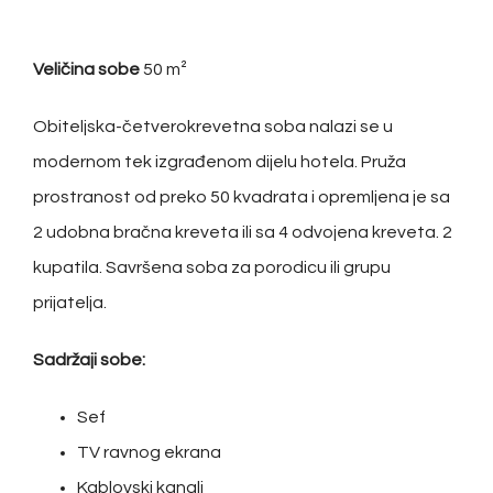
Veličina sobe
50 m²
Obiteljska-četverokrevetna soba nalazi se u
modernom tek izgrađenom dijelu hotela. Pruža
prostranost od preko 50 kvadrata i opremljena je sa
2 udobna bračna kreveta ili sa 4 odvojena kreveta. 2
kupatila. Savršena soba za porodicu ili grupu
prijatelja.
Sadržaji sobe:
Sef
TV ravnog ekrana
Kablovski kanali