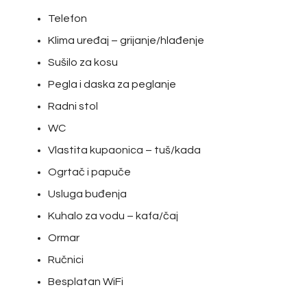
Telefon
Klima uređaj – grijanje/hlađenje
Sušilo za kosu
Pegla i daska za peglanje
Radni stol
WC
Vlastita kupaonica – tuš/kada
Ogrtač i papuče
Usluga buđenja
Kuhalo za vodu – kafa/čaj
Ormar
Ručnici
Besplatan WiFi