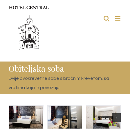
Skip
to
content
Obiteljska soba
Dvije dvokrevetne sobe s bračnim krevetom, sa
vratima koja ih povezuju