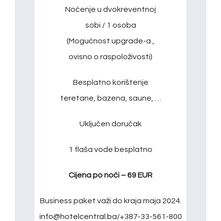
Noćenje u dvokreventnoj
sobi / 1 osoba
(Mogućnost upgrade-a ,
ovisno o raspoloživosti)
Besplatno korištenje
teretane, bazena, saune, …
Uključen doručak
1 flaša vode besplatno
Cijena po noći – 69 EUR
Business paket važi do kraja maja 2024.
info@hotelcentral.ba
/+387-33-561-800