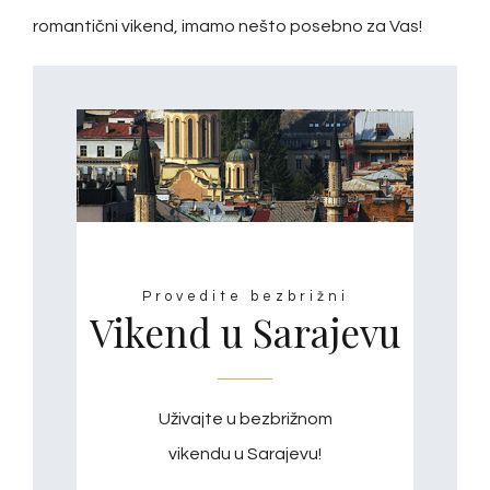
romantični vikend, imamo nešto posebno za Vas!
Provedite bezbrižni
Vikend u Sarajevu
Uživajte u bezbrižnom
vikendu u Sarajevu!