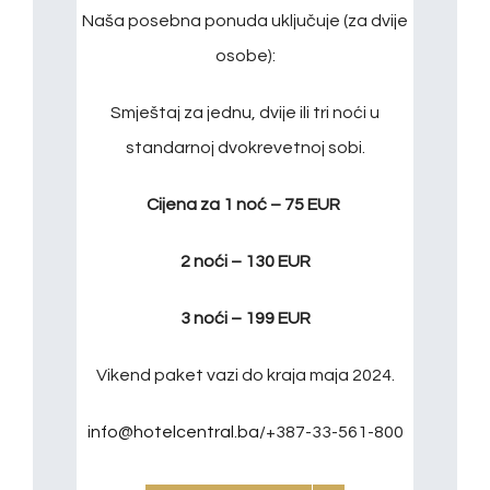
Naša posebna ponuda uključuje (za dvije
osobe):
Smještaj za jednu, dvije ili tri noći u
standarnoj dvokrevetnoj sobi.
Cijena za 1 noć – 75 EUR
2 noći – 130 EUR
3 noći – 199 EUR
Vikend paket vazi do kraja maja 2024.
info@hotelcentral.ba
/+387-33-561-800