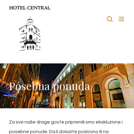
Skip
to
content
Posebna ponuda
Za sve naše drage goste pripremili smo ekskluzivne i
posebne ponude. Da li dolazite poslovno ili na